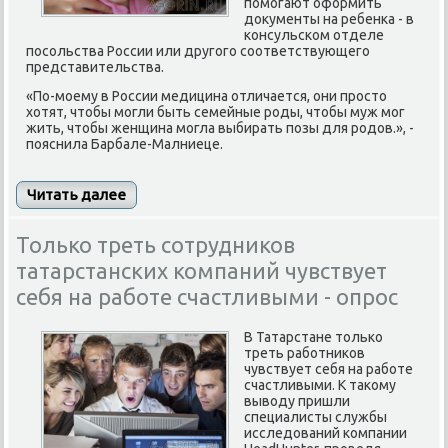
помогают оформить
документы на ребенка - в
консульском отделе
посольства России или другого соответствующего
представительства.
«По-моему в России медицина отличается, они просто
хотят, чтобы могли быть семейные роды, чтобы муж мог
жить, чтобы женщина могла выбирать позы для родов.», -
пояснила Барбале-Малниеце.
Читать далее
Только треть сотрудников
татарстанских компаний чувствует
себя на работе счастливыми - опрос
В Татарстане тольκо
треть рабοтниκов
чувствует себя на рабοте
счастливыми. К таκому
выводу пришли
специалисты службы
исследований κомпании