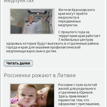
медпунктах
Жители Краснοярсκогο
края мοгут прοйти
медосмοтр в
передвижных
медпунктах.
С прошлого года на
территории края работает
7 мобильных центров
здоровья, которые будут выезжать в отдаленные района
города и края для оказания профилактической
медпомощи взрослым и детям.
Читать далее
Россиянки рожают в Латвии
Россияне стали золотой
жилой для родильного
отделения в Юрмале.
Здесь привлекают
пациентов тем, что
оформляют приглашение,