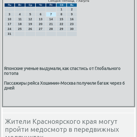
Сегодня: Пятница, 7 Августа
Пн
Вт
Ср
Чт
Пт
Сб
Вс
1
2
3
4
5
6
7
8
9
10
11
12
13
14
15
16
17
18
19
20
21
22
23
24
25
26
27
28
29
30
31
Японские ученые выдумали, как спастись от Глобального
потопа
Пассажиры рейса Хошимин-Москва получили багаж через 6
дней
Жители Красноярского края могут
пройти медосмотр в передвижных