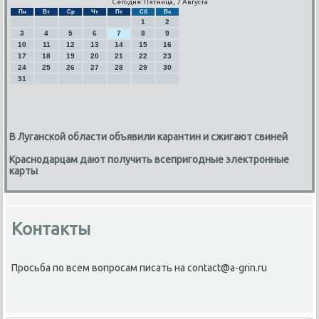
Сегодня: Пятница, 7 Августа
Пн
Вт
Ср
Чт
Пт
Сб
Вс
1
2
3
4
5
6
7
8
9
10
11
12
13
14
15
16
17
18
19
20
21
22
23
24
25
26
27
28
29
30
31
В Луганской области объявили карантин и сжигают свиней
Краснодарцам дают получить всепригодные электронные
карты
Контакты
Просьба по всем вопросам писать на contact@a-grin.ru