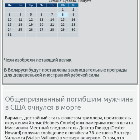
Сегодня: Суббота, 8 Августа
Пн
Вт
Ср
Чт
Пт
Сб
Вс
1
2
3
4
5
6
7
8
9
10
11
12
13
14
15
16
17
18
19
20
21
22
23
24
25
26
27
28
29
30
31
Чехи изобрели летающий велик
В Беларуси будут поставлены законодательные преграды
для дешевенькой иностранной рабочей силы
Общепризнанный погибшим мужчина
в США очнулся в морге
Вариант, достойный стать сюжетом триллера, произошел в
окружении Холмс (Holmes County) южноамериканского штата
Миссисипи. Местный следователь Декстр Говард (Dexter
Howard) получил сообщение о погибели 78-летнего Волтера
Уильямса (Walter Williams) в четверг вечерком. О том, что