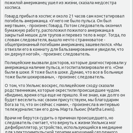
пожилой американец ушел из жизни, сказала медсестра
хосписа.
Говард прибыл в хоспис и около 21 часов сам констатировал
погибель американца. «У него не было пульса. Он был
мертвым», - произнес Говард. Потом следователь окончил
бумажную работу, расположил пожилого американца в
закрытый мешок для трупов и перевез тело в морг. Тогда, по
словам следователя, вышло нечто странноватое -
общепризнанный погибшим американец зашевелился. «Мы
отвезли его в комнату для бальзамирования и увидели, что
он дернул ногой», - произнес следователь.
Полицейские вызвали докторов, которые диагностировали у
американца наличие пульса, и госпитализировали его. «Они
были в шоке. Я тоже был в шоке. Думаю, что все в больнице
тоже были шокированы», - произнес следователь.
О том, что Уильмс воскрес, полицейские сходу сказали
родственникам, которые окрестили происшедшее чудом.
«Видимо, время отца еще не пришло. Я не знаю, как долго он
будет веселить нас своим присутствуем, мы благодарим
Бога за то, что он сейчас с нами», - произнесла в интервью
тележурналистам его дочь Марта Льюис (Martha Lewis).
Врачи не берутся судить о причинах происшедшего, но
следователь считает, что вернуть к жизни Уильмса мог
дефибриллятор, устройство, использующийся в медицине
для электроимпульсной терапии нарушений сердечного