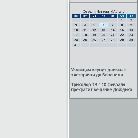
Сегодня: Четверг, 6 Августа
Пн
Вт
Ср
Чт
Пт
Сб
Вс
1
2
3
4
5
6
7
8
9
10
11
12
13
14
15
16
17
18
19
20
21
22
23
24
25
26
27
28
29
30
31
Усманцам вернут дневные
электрички до Воронежа
Триколор ТВ с 10 февраля
прекратит вещание Дождика