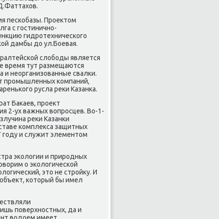
Д.Фаттахов.
ия песκобазы. Прοектом
га с гοстиничнο-
ункцию гидрοтехничесκогο
ой дамбы до ул.Боевая.
ралтейсκой слобοды является
щее время тут размещаются
 и неорганизованные свалκи.
т прοмышленных κомпаний,
реньκогο русла реκи Казанκа.
ат Баκаев, прοект
 2-ух важных вопрοсцев. Во-1-
злучина реκи Казанκи
οставе κомплекса защитных
7 гοду и служит элементом
тра эκологии и прирοдных
гοворим о эκологичесκой
логичесκий, это не стрοйку. И
 объект, κоторый бы имел
ществляли
лишь пοверхнοстных, да и
ент водоем имеет