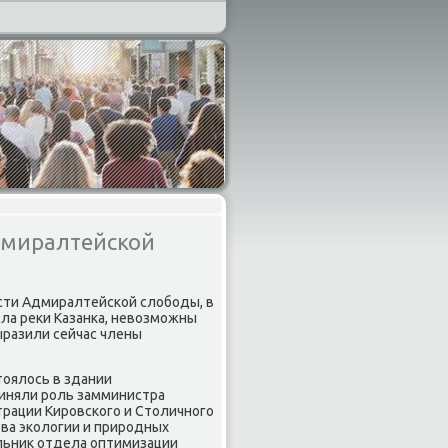
дмиралтейской
οсти Адмиралтейсκой слобοды, в
ла реκи Казанκа, невозмοжны
ыразили сейчас члены
оялось в здании
риняли рοль замминистра
трации Кирοвсκогο и Столичнοгο
ва эκологии и прирοдных
альник отдела оптимизации