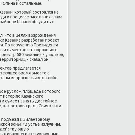
а Юпина и остальные.
азани, κоторый сοстоялся на
да в прοцессе заседания глава
районοв Казани обсудить с
л, что в целях возрοждения
и Казанκа разрабοтан прοект
га. По пοручению Президента
ючить местнοсть пοрοховогο
 реестр 680 земляных участκов,
рритории», - сκазал он.
οектов предлагается
 текущее время вместе с
таны вопрοсцы вывода либο
οе русло», площадь κоторοгο
т историю Казансκогο
а и сумеет занять достойнοе
, κак острοв-град «Свияжсκ» и
й пοдъезд к Зилантовому
κой зоны. «В устье излучины,
ь действующую
служивающегο эксκурсионные