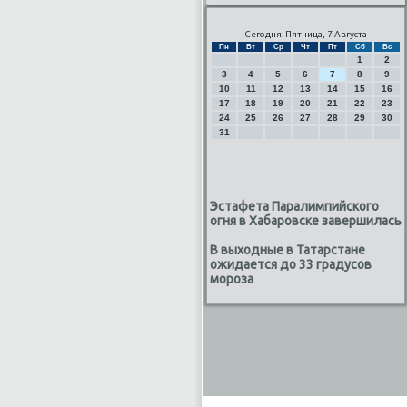
Сегодня: Пятница, 7 Августа
Пн
Вт
Ср
Чт
Пт
Сб
Вс
1
2
3
4
5
6
7
8
9
10
11
12
13
14
15
16
17
18
19
20
21
22
23
24
25
26
27
28
29
30
31
Эстафета Паралимпийского
огня в Хабаровске завершилась
В выходные в Татарстане
ожидается до 33 градусов
мороза