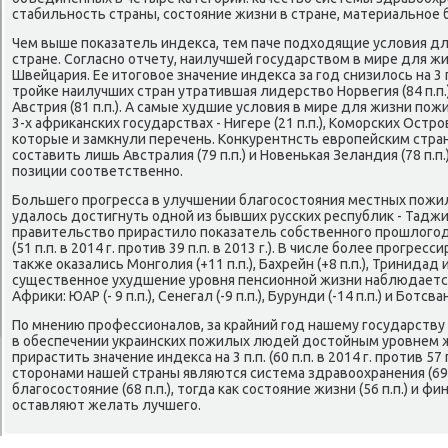
стабильность страны, состояние жизни в стране, материальное 
Чем выше показатель индекса, тем паче подходящие условия дл
стране. Согласно отчету, наилучшей государством в мире для жи
Швейцария. Ее итоговое значение индекса за год снизилось на 3 п
тройке наилучших стран утратившая лидерство Норвегия (84 п.п.
Австрия (81 п.п.). А самые худшие условия в мире для жизни по
3-х африканских государствах - Нигере (21 п.п.), Коморских Островах
которые и замкнули перечень. Конкурентнсть европейским стран
составить лишь Австралия (79 п.п.) и Новенькая Зеландия (78 п.п
позиции соответственно.
Большего прогресса в улучшении благосостояния местных пожи
удалось достигнуть одной из бывших русских республик - Таджи
правительство прирастило показатель собственного прошлогодне
(51 п.п. в 2014 г. против 39 п.п. в 2013 г.). В числе более прогр
также оказались Монголия (+11 п.п.), Бахрейн (+8 п.п.), Тринидад и 
существенное ухудшение уровня пенсионной жизни наблюдается
Африки: ЮАР (- 9 п.п.), Сенегал (-9 п.п.), Бурунди (-14 п.п.) и Ботсвана
По мнению профессионалов, за крайний год нашему государству
в обеспечении украинских пожилых людей достойным уровнем ж
прирастить значение индекса на 3 п.п. (60 п.п. в 2014 г. против 57 
сторонами нашей страны являются система здравоохранения (69 
благосостояние (68 п.п.), тогда как состояние жизни (56 п.п.) и фи
оставляют желать лучшего.