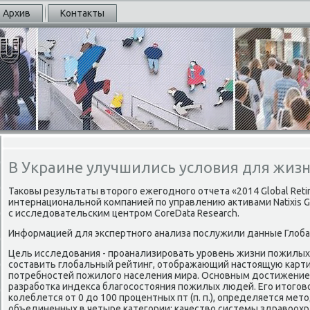
Архив
Контакты
В Украине улучшились условия для жизн
Таковы результаты второго ежегодного отчета «2014 Global Reti
интернациональной компанией по управлению активами Natixis G
с исследовательским центром CoreData Research.
Информацией для экспертного анализа послужили данные Глобал
Цель исследования - проанализировать уровень жизни пожилых 
составить глобальный рейтинг, отображающий настоящую карти
потребностей пожилого населения мира. Основным достижение
разработка индекса благосостояния пожилых людей. Его итогово
колеблется от 0 до 100 процентных пт (п. п.), определяется ме
объединенных в четыре категории: качество системы здравоохр