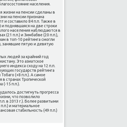
благосостояние населения.
я жизни на пенсии сделаны в
зни на пенсии признана
т и составило 84 п.п. Также в
) и поднявшаяся на две строки
жилого населения наблюдаются в
 (21 п.п.) и Зимбабве (20 п.п.),
ам в топ-10 рейтинга смогли
.), занявшие пятую и девятую
лых людей за крайний год
кистану. Это азиатское
го индекса сходу на 12 п.п.
ессирующих государств рейтинга
Тобаго (+8 п.п.). А самое
 в странах Тропической
 (-15 п.п.).
 удалось достигнуть прогресса
изни, что позволило
п.п. в 2013 г.). Более развитыми
п.п.) и материальное
нансовая стабильность (49 п.п.)