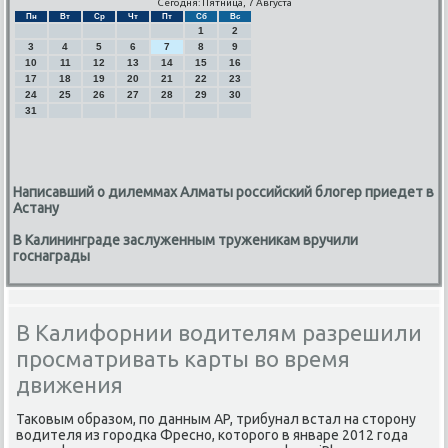
Сегодня: Пятница, 7 Августа
Пн
Вт
Ср
Чт
Пт
Сб
Вс
1
2
3
4
5
6
7
8
9
10
11
12
13
14
15
16
17
18
19
20
21
22
23
24
25
26
27
28
29
30
31
Написавший о дилеммах Алматы российский блогер приедет в
Астану
В Калининграде заслуженным труженикам вручили
госнаграды
В Калифорнии водителям разрешили
просматривать карты во время
движения
Таковым образом, по данным AP, трибунал встал на сторону
водителя из городка Фресно, которого в январе 2012 года