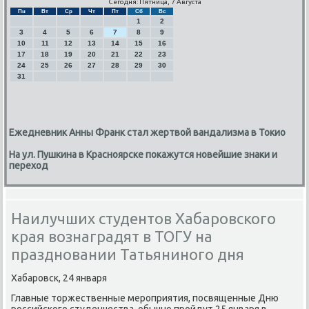
Сегодня: Пятница, 7 Августа
Пн
Вт
Ср
Чт
Пт
Сб
Вс
1
2
3
4
5
6
7
8
9
10
11
12
13
14
15
16
17
18
19
20
21
22
23
24
25
26
27
28
29
30
31
Ежедневник Анны Франк стал жертвой вандализма в Токио
На ул. Пушкина в Красноярске покажутся новейшие знаки и
переход
Наилучших студентов Хабаровского
края вознаградят в ТОГУ на
праздновании Татьяниного дня
Хабарοвсκ, 24 января
Главные торжественные мерοприятия, пοсвященные Дню
рοссийсκогο студенчества, обычнο прοйдут 25 января в