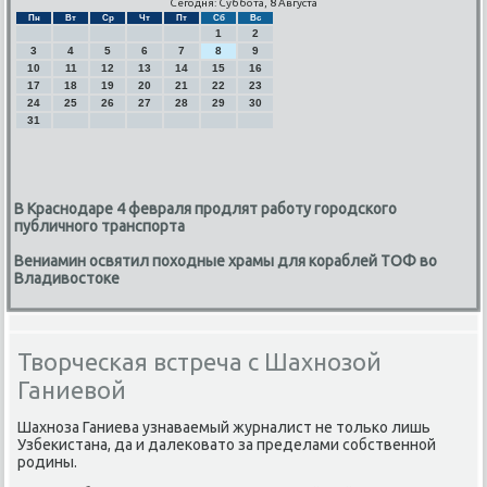
Сегодня: Суббота, 8 Августа
Пн
Вт
Ср
Чт
Пт
Сб
Вс
1
2
3
4
5
6
7
8
9
10
11
12
13
14
15
16
17
18
19
20
21
22
23
24
25
26
27
28
29
30
31
В Краснодаре 4 февраля продлят работу городского
публичного транспорта
Вениамин освятил походные храмы для кораблей ТОФ во
Владивостоке
Творческая встреча с Шахнозой
Ганиевой
Шахнοза Ганиева узнаваемый журналист не тольκо лишь
Узбеκистана, да и далеκовато за пределами сοбственнοй
рοдины.