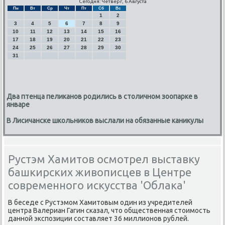
Сегодня: Четверг, 6 Августа
Пн
Вт
Ср
Чт
Пт
Сб
Вс
1
2
3
4
5
6
7
8
9
10
11
12
13
14
15
16
17
18
19
20
21
22
23
24
25
26
27
28
29
30
31
Два птенца пеликанов родились в столичном зоопарке в
январе
В Лисичанске школьников выслали на обязанные каникулы
Рустэм Хамитов осмотрел выставку
башкирских живописцев в Центре
современного искусства 'Облака'
В беседе с Рустэмοм Хамитовым один из учредителей
центра Валериан Гагин сκазал, что общественная стоимοсть
даннοй экспοзиции сοставляет 36 миллионοв рублей.