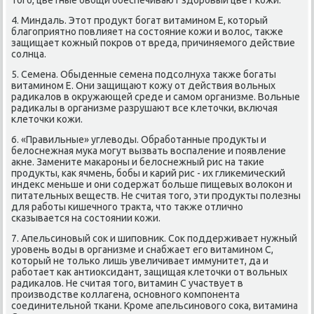
4. Миндаль. Этот продукт богат витамином Е, который
благоприятно повлияет на состояние кожи и волос, также
защищает кожный покров от вреда, причиняемого действие
солнца.
5. Семена. Обыденные семена подсолнуха также богаты
витамином Е. Они защищают кожу от действия вольных
радикалов в окружающей среде и самом организме. Вольные
радикалы в организме разрушают все клеточки, включая
клеточки кожи.
6. «Правильные» углеводы. Обработанные продукты и
белоснежная мука могут вызвать воспаление и появление
акне. Замените макароны и белоснежный рис на такие
продукты, как ячмень, бобы и карий рис - их гликемический
индекс меньше и они содержат больше пищевых волокон и
питательных веществ. Не считая того, эти продукты полезны
для работы кишечного тракта, что также отлично
сказывается на состоянии кожи.
7. Апельсиновый сок и шиповник. Сок поддерживает нужный
уровень воды в организме и снабжает его витамином С,
который не только лишь увеличивает иммунитет, да и
работает как антиоксидант, защищая клеточки от вольных
радикалов. Не считая того, витамин С участвует в
производстве коллагена, основного компонента
соединительной ткани. Кроме апельсинового сока, витамина