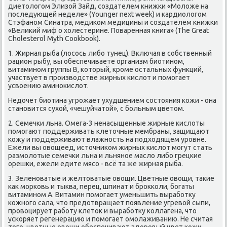
диетологом Элизой Зайд, создателем книжки «Моложе на
последующей неделе» (Younger next week) и кардиологом
Стэфаном Синатра, медиком медицины и создателем книжки
«Великий миф о холестерине. Поваренная книга» (The Great
Cholesterol Myth Cookbook).
1. Жирная рыба (лосось либо тунец). Включая в собственный
рацион рыбу, вы обеспечиваете организм биотином,
витамином группы B, который, кроме остальных функций,
участвует в производстве жирных кислот и помогает
усвоению аминокислот.
Недочет биотина угрожает ухудшением состояния кожи - она
становится сухой, «чешуйчатой», с больным цветом.
2. Семечки льна. Омега-3 ненасыщенные жирные кислоты
помогают поддерживать клеточные мембраны, защищают
кожу и поддерживают влажность на подходящем уровне.
Ежели вы овощеед, источником жирных кислот могут стать
размолотые семечки льна и льняное масло либо грецкие
орешки, ежели едите мясо - всё та же жирная рыба.
3. Зеленоватые и желтоватые овощи. Цветные овощи, такие
как морковь и тыква, перец, шпинат и брокколи, богаты
витамином А. Витамин помогает уменьшить выработку
кожного сала, что предотвращает появление угревой сыпи,
провоцирует работу клеток и выработку коллагена, что
ускоряет регенерацию и помогает омолаживанию. Не считая
того, цветные овощи обеспечивают здоровый цвет кожи.