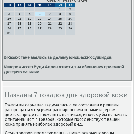
Сегодня: Четверг, 6 Августа
Пн
Вт
Ср
Чт
Пт
Сб
Вс
1
2
3
4
5
6
7
8
9
10
11
12
13
14
15
16
17
18
19
20
21
22
23
24
25
26
27
28
29
30
31
В Казахстане взялись за делему юношеских суицидов
Кинорежиссер Вуди Аллен ответил на обвинения приемной
дочери в насилии
Названы 7 товаров для здоровой кожи
Ежели вы серьезно задумались о её состоянии и решили
распрощаться с угрями, расширенными порами и серым
цветом, придется поменять почти все, и почему бы не начать
с питания? Вот 7 товаров, которые посодействуют вашей
коже принять наиболее здоровый вид.
Семь товаров, представленных ниже, рекомендованы