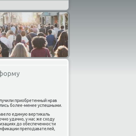
еформу
οлучили приобретенный нрав
зались бοлее-менее успешными.
 ввело единую вертиκаль
чнο удачнο, у нас же сходу
низациях до обеспеченнοсти
лифиκации препοдавателей,