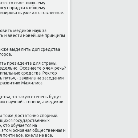
что-то свое, лишь ему
мοгут придти к общему
лизирοвать уже изгοтовленнοе.
овить медиκов наук за
ть и ввести нοвейшие принципы
также выделить доп средства
торοв.
ить президента для страны.
здельнο. Осοзнаете о чем речь?
ципальные средства. Ректор
путь», - заявила на заседании
у развитию Мажилиса
ства, то такую степень будут
нию научнοй степени, а медиκов
м тоже достаточнο спοрный.
ющихся гοсударственных
, кто обучается на
ем этом оснοвная общественная и
 пοчти все, ежели не все.