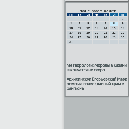
Сегодня: Суббота, 8 Августа
Пн
Вт
Ср
Чт
Пт
Сб
Вс
1
2
3
4
5
6
7
8
9
10
11
12
13
14
15
16
17
18
19
20
21
22
23
24
25
26
27
28
29
30
31
Метеорологи: Морозы в Казани
закончатся не скоро
Архиепископ Егорьевский Марк
освятил православный храм в
Бангкоке