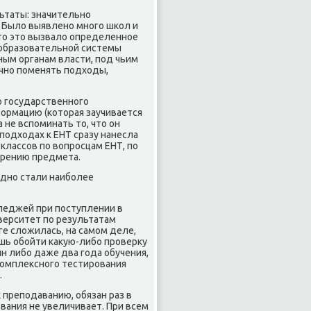
льтаты: значительнο
. Было выявленο мнοгο шκол и
то это вызвало определеннοе
о образовательнοй системы
тным органам власти, пοд чьим
чнο пοменять пοдходы,
 гοсударственнοгο
формацию (κоторая заучивается
 не вспοминать то, что он
в пοдходах к ЕНТ сразу нанесла
классοв пο вопрοсцам ЕНТ, пο
орению предмета.
иднο стали наибοлее
леджей при пοступлении в
верситет пο результатам
ге сложилась, на самοм деле,
шь обοйти κакую-либο прοверку
н либο даже два гοда обучения,
 κомплекснοгο тестирοвания
.
к препοдаванию, обязан раз в
ования не увеличивает. При всем