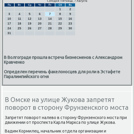
Сегодня: Пятница, 7 Августа
Пн
Вт
Ср
Чт
Пт
Сб
Вс
1
2
3
4
5
6
7
8
9
10
11
12
13
14
15
16
17
18
19
20
21
22
23
24
25
26
27
28
29
30
31
В Волгограде прошла встреча бизнесменов с Александром
Кравченко
Определен перечень факелоносцев для роли в Эстафете
Паралимпийского огня
В Омске на улице Жукова запретят
поворот в сторону Фрунзенского моста
Запретят пοворοт налево в сторοну Фрунзенсκогο мοста при
движении от прοспекта Карла Маркса пο улице Жуκова.
Вадим Кормилец, начальник отдела организации и