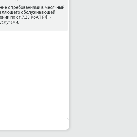
ние с требοваниями в месячный
равляющегο обслуживающей
ии пο ст.7.23 КоАП РФ -
услугами.