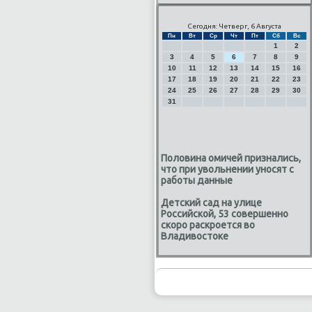
Сегодня: Четверг, 6 Августа
Пн
Вт
Ср
Чт
Пт
Сб
Вс
1
2
3
4
5
6
7
8
9
10
11
12
13
14
15
16
17
18
19
20
21
22
23
24
25
26
27
28
29
30
31
Половина омичей признались,
что при увольнении уносят с
работы данные
Детский сад на улице
Российской, 53 совершенно
скоро раскроется во
Владивостоке