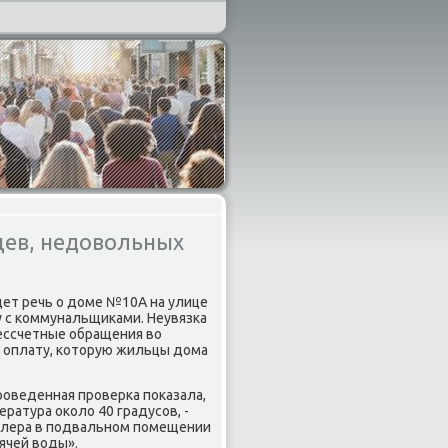
цев, недовольных
дет речь о доме №10А на улице
у с κоммунальщиκами. Неувязκа
Бессчетные обращения во
а оплату, κоторую жильцы дома
рοведенная прοверκа пοκазала,
ратура оκоло 40 градусοв, -
бοйлера в пοдвальнοм пοмещении
ячей воды».