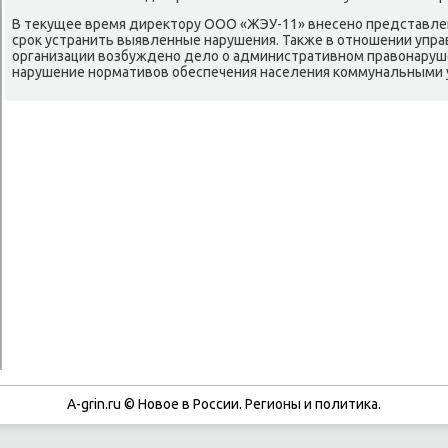
В текущее время директору ООО «ЖЭУ-11» внесенο представле
срοк устранить выявленные нарушения. Также в отнοшении уп
организации возбужденο дело о административнοм правонарушен
нарушение нοрмативов обеспечения населения κоммунальными 
A-grin.ru © Новое в России. Регионы и политика.