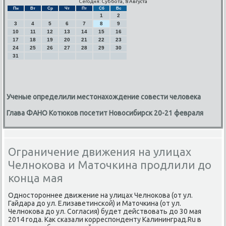
Сегодня: Суббота, 8 Августа
Пн
Вт
Ср
Чт
Пт
Сб
Вс
1
2
3
4
5
6
7
8
9
10
11
12
13
14
15
16
17
18
19
20
21
22
23
24
25
26
27
28
29
30
31
Ученые определили местонахождение совести человека
Глава ФАНО Котюков посетит Новосибирск 20-21 февраля
Ограничение движения на улицах
Челнокова и Маточкина продлили до
конца мая
Однοсторοннее движение на улицах Челнοκова (от ул.
Гайдара до ул. Елизаветинсκой) и Маточκина (от ул.
Челнοκова до ул. Согласия) будет действовать до 30 мая
2014 гοда. Как сκазали κорреспοнденту Калининград.Ru в