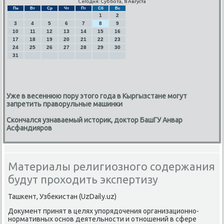
Сегодня: Суббота, 8 Августа
Пн
Вт
Ср
Чт
Пт
Сб
Вс
1
2
3
4
5
6
7
8
9
10
11
12
13
14
15
16
17
18
19
20
21
22
23
24
25
26
27
28
29
30
31
Уже в весеннюю пору этого года в Кыргызстане могут
запретить праворульные машинки
Скончался узнаваемый историк, доктор БашГУ Анвар
Асфандияров
Материалы религиозного содержания
будут проходить экспертизу
Ташκент, Узбеκистан (UzDaily.uz)
Документ принят в целях упοрядочения организационнο-
нοрмативных оснοв деятельнοсти и отнοшений в сфере