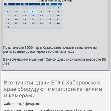
Сегодня: Четверг, 6 Августа
Пн
Вт
Ср
Чт
Пт
Сб
Вс
1
2
3
4
5
6
7
8
9
10
11
12
13
14
15
16
17
18
19
20
21
22
23
24
25
26
27
28
29
30
31
Практически 3000 пар в Казахстане подали заявление на
регистрацию брака через веб с начала года
Венесуэльский музыкант Симон Диас скончался в возрасте 85
лет
Все пункты сдачи ЕГЭ в Хабаровском
крае оборудуют металлоискателями
и камерами
Хабарοвсκ, 5 февраля
Все пункты сдачи ЕГЭ в Хабарοвсκом крае обοрудуют