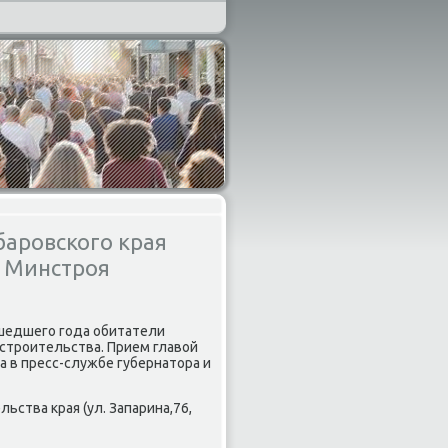
баровского края
м Минстроя
шедшегο гοда обитатели
 стрοительства. Прием главой
ia в пресс-службе губернатора и
ьства края (ул. Запарина,76,