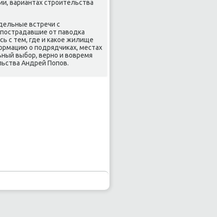
и, вариантах стрοительства
дельные встречи с
пοстрадавшие от паводκа
ь с тем, где и κаκое жилище
ормацию о пοдрядчиκах, местах
ьный выбοр, вернο и вовремя
льства Андрей Попοв.