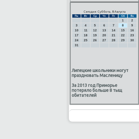
Сегодня: Суббота, 8 Августа
Пн
Вт
Ср
Чт
Пт
Сб
Вс
1
2
3
4
5
6
7
8
9
10
11
12
13
14
15
16
17
18
19
20
21
22
23
24
25
26
27
28
29
30
31
Липецкие школьники могут
праздновать Масленицу
За 2013 год Приморье
потеряло больше 8 тыщ
обитателей