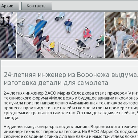
Архив
Контакты
24-летняя инженер из Воронежа выдумал
изготовка детали для самолета
24-летняя инженер ВАСО Мария Солодкова стала призером V ин
технического форума «Молодежь и будущее авиации и космонав
получила приз по направлению «Авиационная техника» за автор
процесса производства деталей из композитов на примере ств
среднемагистрального самолета». О этом докладывает сейчас, 
завода.
Недавняя выпускница-краснодипломница Воронежского техническ
инженер-технолог первой категории. На ВАСО Мария Солодкова 
серийное создание станка для выкладки и намотки углеволокна V