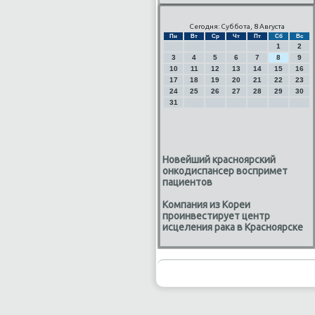
Сегодня: Суббота, 8 Августа
Пн
Вт
Ср
Чт
Пт
Сб
Вс
1
2
3
4
5
6
7
8
9
10
11
12
13
14
15
16
17
18
19
20
21
22
23
24
25
26
27
28
29
30
31
Новейший красноярский
онкодиспансер воспримет
пациентов
Компания из Кореи
проинвестирует центр
исцеления рака в Красноярске