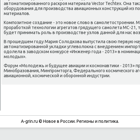
автоматизированного раскроя материала Vector Techtex. Она т
оборудования для производства авиационных конструкций из 
материалов.
Композитное создание - это новое слово в самолетостроении. 
проработкой технологии агрегатов грядущего самолета МС-21, т
будет принимать роль в производстве узлов данной для нас во
В прошедшем году Мария Солодкова выпустила свою первую на
автоматизированной укладки углеволокна с внедрением импортно
одолела в заводском конкурсе «Инженер года - 2013» в номина
молодых».
Форум «Молодежь и будущее авиации и космонавтики - 2013» 
Минобразования, Минпромторга, Федерального космического аг
авиационной, космической и оборонной индустрии.
A-grin.ru © Новое в России. Регионы и политика.