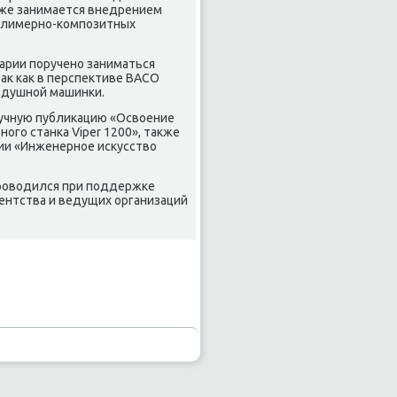
акже занимается внедрением
полимерно-композитных
Марии поручено заниматься
ак как в перспективе ВАСО
здушной машинки.
учную публикацию «Освоение
го станка Viper 1200», также
ции «Инженерное искусство
проводился при поддержке
ентства и ведущих организаций