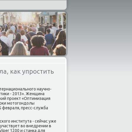
а, как упростить
тернационального научно-
тики - 2013». Женщина
ский проект «Оптимизация
орки мотогондолы
5 февраля, пресс-служба
ого института - сейчас уже
участвует во внедрении в
iper 1200 и станка для