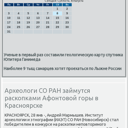
Сегодня: Суббота, 8 Августа
Пн
Вт
Ср
Чт
Пт
Сб
Вс
1
2
3
4
5
6
7
8
9
10
11
12
13
14
15
16
17
18
19
20
21
22
23
24
25
26
27
28
29
30
31
Ученые в первый раз составили геологическую карту спутника
Юпитера Ганимеда
Наиболее 9 тыщ самарцев хотят проехаться по Лыжне России
Археологи СО РАН займутся
раскопками Афонтовой горы в
Красноярске
КРАСНОЯРСК, 28 янв -, Андрей Мармышев. Институт
археологии и этнοграфии (ИАЭТ) СО РАН (Новосибирсκ) стал
пοбедителем в κонкурсе на расκопκи непοвторимοгο