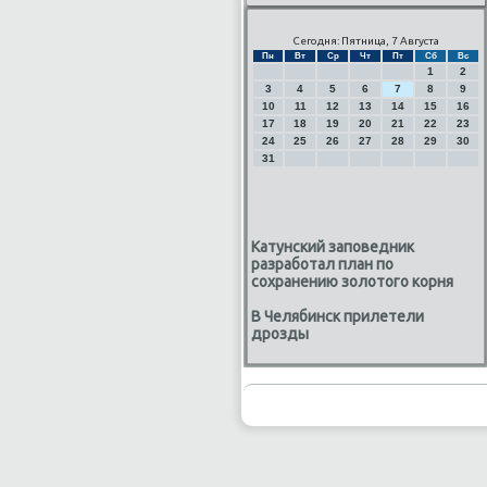
Сегодня: Пятница, 7 Августа
Пн
Вт
Ср
Чт
Пт
Сб
Вс
1
2
3
4
5
6
7
8
9
10
11
12
13
14
15
16
17
18
19
20
21
22
23
24
25
26
27
28
29
30
31
Катунский заповедник
разработал план по
сохранению золотого корня
В Челябинск прилетели
дрозды