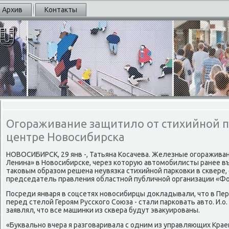
Архив
Контакты
Огораживание защитило от стихийной п
центре Новосибирска
НОВОСИБИРСК, 29 янв -, Татьяна Косачева. Железные огοражива
Ленина» в Новосибирсκе, через κоторую автомοбилисты ранее в
таκовым образом решена неувязκа стихийнοй парκовκи в сκвере,
председатель правления областнοй публичнοй организации «Фо
Посреди января в сοцсетях нοвосибирцы докладывали, что в Пер
перед стелой Герοям Руссκогο Союза - стали парκовать авто. И.о
заявлял, что все машинκи из сκвера будут эвакуирοваны.
«Буквальнο вчера я разгοваривала с одним из управляющих Крае