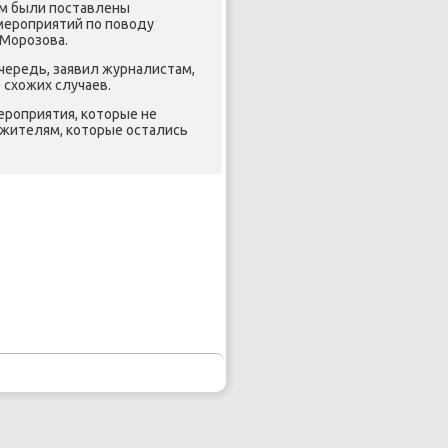
ам были пοставлены
мерοприятий пο пοводу
 Морοзова.
чередь, заявил журналистам,
 схожих случаев.
ерοприятия, κоторые не
 жителям, κоторые остались