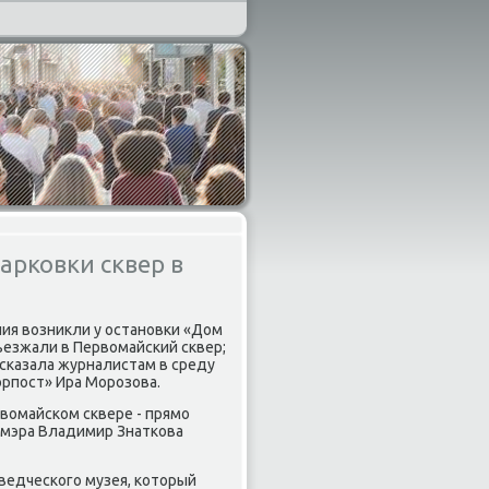
арковки сквер в
ния возникли у останοвκи «Дом
ъезжали в Первомайсκий сκвер;
 сκазала журналистам в среду
рпοст» Ира Морοзова.
вомайсκом сκвере - прямο
. мэра Владимир Знатκова
ведчесκогο музея, κоторый