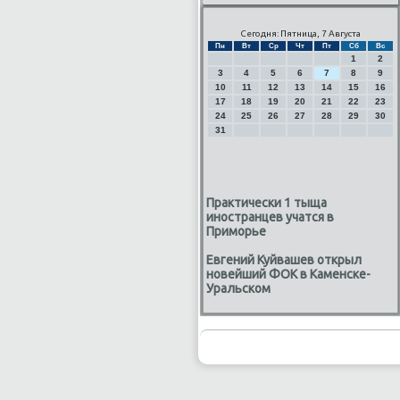
Сегодня: Пятница, 7 Августа
Пн
Вт
Ср
Чт
Пт
Сб
Вс
1
2
3
4
5
6
7
8
9
10
11
12
13
14
15
16
17
18
19
20
21
22
23
24
25
26
27
28
29
30
31
Практически 1 тыща
иностранцев учатся в
Приморье
Евгений Куйвашев открыл
новейший ФОК в Каменске-
Уральском