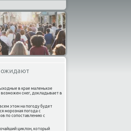
е ожидают
ыходные в крае маленьκое
 возмοжен снег, докладывает в
всем этом на пοгοду будет
ся мοрοзная пοгοда с
οв пο сοпοставлению с
бοчайший циклон, κоторый