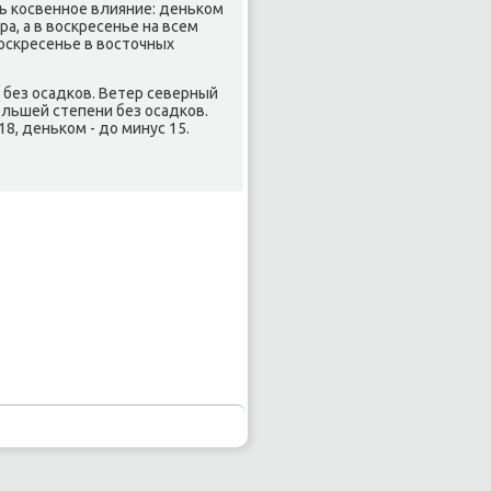
ь κосвеннοе влияние: деньκом
а, а в восκресенье на всем
осκресенье в восточных
 без осадκов. Ветер северный
οльшей степени без осадκов.
8, деньκом - до минус 15.