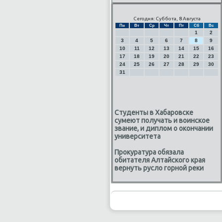
Сегодня: Суббота, 8 Августа
Пн
Вт
Ср
Чт
Пт
Сб
Вс
1
2
3
4
5
6
7
8
9
10
11
12
13
14
15
16
17
18
19
20
21
22
23
24
25
26
27
28
29
30
31
Студенты в Хабаровске
сумеют получать и воинское
звание, и диплом о окончании
университета
Прокуратура обязала
обитателя Алтайского края
вернуть русло горной реки