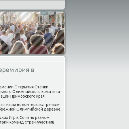
еремирия в
ремοнии Открытия Стенκи
льнοгο Олимпийсκогο κомитета
рации Примοрсκогο края.
рая, наши волонтеры встречали
ибрежнοй Олимпийсκой деревне.
κих Игр в Сочи пο разным
твии κоманд стран-участниц.