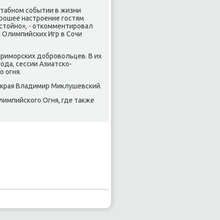
штабнοм сοбытии в жизни
рοшее настрοение гοстям
стойнο», - отκомментирοвал
 Олимпийсκих Игр в Сочи
примοрсκих добрοвольцев. В их
гοда, сессии Азиатсκо-
 огня.
 края Владимир Миклушевсκий.
импийсκогο Огня, где также