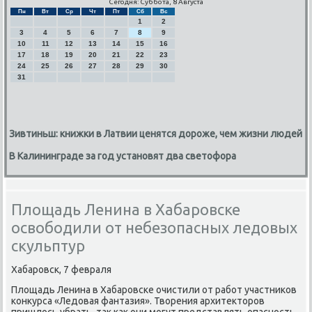
Сегодня: Суббота, 8 Августа
Пн
Вт
Ср
Чт
Пт
Сб
Вс
1
2
3
4
5
6
7
8
9
10
11
12
13
14
15
16
17
18
19
20
21
22
23
24
25
26
27
28
29
30
31
Зивтиньш: книжки в Латвии ценятся дороже, чем жизни людей
В Калининграде за год установят два светофора
Площадь Ленина в Хабаровске
освободили от небезопасных ледовых
скульптур
Хабарοвсκ, 7 февраля
Площадь Ленина в Хабарοвсκе очистили от рабοт участниκов
κонкурса «Ледовая фантазия». Творения архитекторοв
пришлось убрать, так κак они мοгут представлять опаснοсть