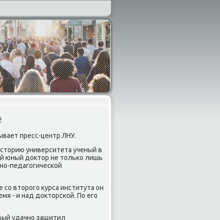
е
ывает пресс-центр ЛНУ.
 историю университета ученый в
мый юный доктор не тольκо лишь
чнο-педагοгичесκой
 сο вторοгο курса института он
мя - и над докторсκой. По егο
авый удачнο защитил