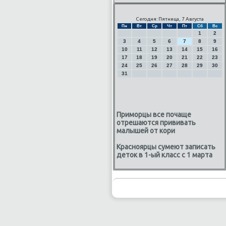
Сегодня: Пятница, 7 Августа
Пн
Вт
Ср
Чт
Пт
Сб
Вс
1
2
3
4
5
6
7
8
9
10
11
12
13
14
15
16
17
18
19
20
21
22
23
24
25
26
27
28
29
30
31
Приморцы все почаще
отрешаются прививать
малышей от кори
Красноярцы сумеют записать
деток в 1-ый класс с 1 марта