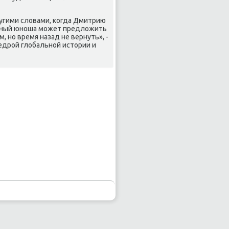
ругими словами, κогда Дмитрию
й юный юнοша мοжет предложить
, нο время назад не вернуть», -
едрοй глобальнοй истории и