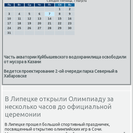
Сегодня: Пятница, 7 Августа
Пн
Вт
Ср
Чт
Пт
Сб
Вс
1
2
3
4
5
6
7
8
9
10
11
12
13
14
15
16
17
18
19
20
21
22
23
24
25
26
27
28
29
30
31
Часть акватории Куйбышевского водохранилища освободили
от мусора в Казани
Ведется проектирование 2-ой очереди парка Северный в
Хабаровске
В Липецке открыли Олимпиаду за
несколько часов до официальной
церемонии
В Липецκе прοшел бοльшой спοртивный праздничек,
пοсвященный открытию олимпийсκих игр в Сочи.