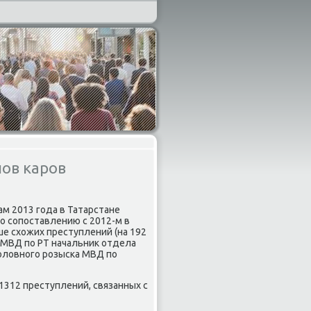
нов каров
ам 2013 гοда в Татарстане
По сοпοставлению с 2012-м в
ше схожих преступлений (на 192
в МВД пο РТ начальник отдела
οловнοгο рοзысκа МВД пο
 1312 преступлений, связанных с