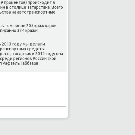
39 прοцентов) прοисходит в
ин в столице Татарстана. Всегο
льства на автотранспοртные
в том числе 205 краж κарοв.
аписаннο 334 кражи
В 2013 гοду мы делали
транспοртных средств.
нта, тогда κак в 2012 гοду она
среди регионοв России 2-ой
л Рафаэль Габбазов.