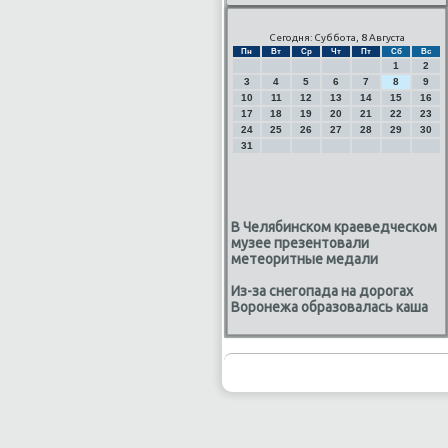
Сегодня: Суббота, 8 Августа
Пн
Вт
Ср
Чт
Пт
Сб
Вс
1
2
3
4
5
6
7
8
9
10
11
12
13
14
15
16
17
18
19
20
21
22
23
24
25
26
27
28
29
30
31
В Челябинском краеведческом
музее презентовали
метеоритные медали
Из-за снегопада на дорогах
Воронежа образовалась каша