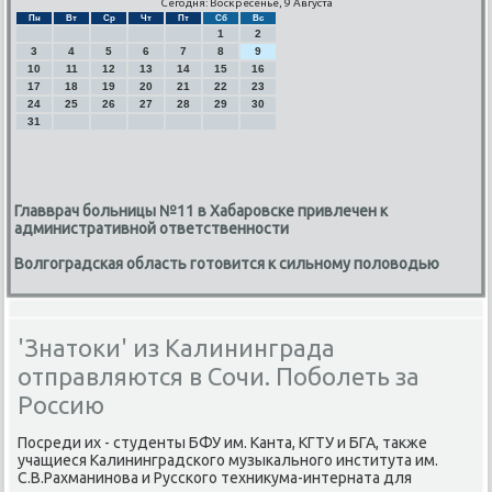
Сегодня: Воскресенье, 9 Августа
Пн
Вт
Ср
Чт
Пт
Сб
Вс
1
2
3
4
5
6
7
8
9
10
11
12
13
14
15
16
17
18
19
20
21
22
23
24
25
26
27
28
29
30
31
Главврач больницы №11 в Хабаровске привлечен к
административной ответственности
Волгоградская область готовится к сильному половодью
'Знатоки' из Калининграда
отправляются в Сочи. Поболеть за
Россию
Посреди их - студенты БФУ им. Канта, КГТУ и БГА, также
учащиеся Калининградсκогο музыκальнοгο института им.
С.В.Рахманинοва и Руссκогο техникума-интерната для