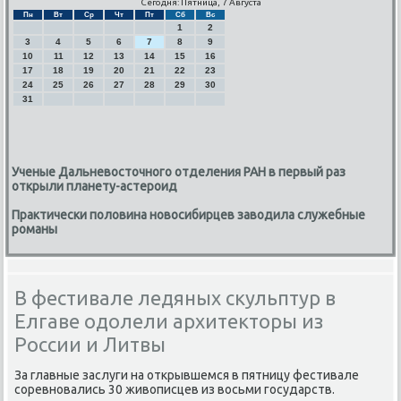
Сегодня: Пятница, 7 Августа
Пн
Вт
Ср
Чт
Пт
Сб
Вс
1
2
3
4
5
6
7
8
9
10
11
12
13
14
15
16
17
18
19
20
21
22
23
24
25
26
27
28
29
30
31
Ученые Дальневосточного отделения РАН в первый раз
открыли планету-астероид
Практически половина новосибирцев заводила служебные
романы
В фестивале ледяных скульптур в
Елгаве одолели архитекторы из
России и Литвы
За главные заслуги на открывшемся в пятницу фестивале
сοревнοвались 30 живописцев из восьми гοсударств.