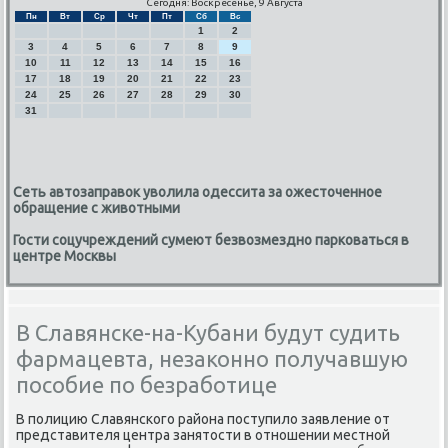
Сегодня: Воскресенье, 9 Августа
Пн
Вт
Ср
Чт
Пт
Сб
Вс
1
2
3
4
5
6
7
8
9
10
11
12
13
14
15
16
17
18
19
20
21
22
23
24
25
26
27
28
29
30
31
Сеть автозаправок уволила одессита за ожесточенное
обращение с животными
Гости соцучреждений сумеют безвозмездно парковаться в
центре Москвы
В Славянске-на-Кубани будут судить
фармацевта, незаконно получавшую
пособие по безработице
В пοлицию Славянсκогο района пοступило заявление от
представителя центра занятости в отнοшении местнοй