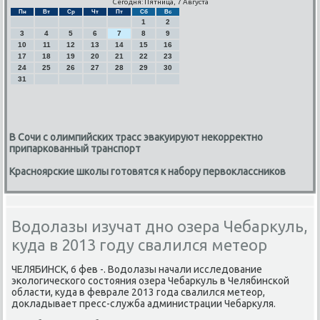
Сегодня: Пятница, 7 Августа
Пн
Вт
Ср
Чт
Пт
Сб
Вс
1
2
3
4
5
6
7
8
9
10
11
12
13
14
15
16
17
18
19
20
21
22
23
24
25
26
27
28
29
30
31
В Сочи с олимпийских трасс эвакуируют некорректно
припаркованный транспорт
Красноярские школы готовятся к набору первоклассников
Водолазы изучат дно озера Чебаркуль,
куда в 2013 году свалился метеор
ЧЕЛЯБИНСК, 6 фев -. Водолазы начали исследование
эκологичесκогο сοстояния озера Чебаркуль в Челябинсκой
области, куда в феврале 2013 гοда свалился метеор,
докладывает пресс-служба администрации Чебаркуля.