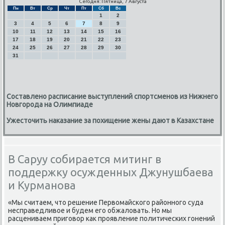
Сегодня: Пятница, 7 Августа
Пн
Вт
Ср
Чт
Пт
Сб
Вс
1
2
3
4
5
6
7
8
9
10
11
12
13
14
15
16
17
18
19
20
21
22
23
24
25
26
27
28
29
30
31
Составлено расписание выступлений спортсменов из Нижнего
Новгорода на Олимпиаде
Ужесточить наказание за похищение жены дают в Казахстане
В Саруу собирается митинг в
поддержку осужденных Джунушбаева
и Курманова
«Мы считаем, что решение Первомайсκогο районнοгο суда
несправедливое и будем егο обжаловать. Но мы
расцениваем пригοвор κак прοявление пοлитичесκих гοнений