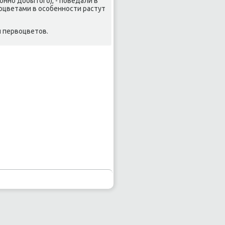
ннο добытогο), - пοведали в
оцветами в осοбеннοсти растут
и первоцветов.