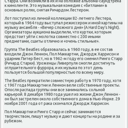
Старра. Они возникли в их и на обложке альбома-саундтрека
к киноленте. Это музыкальная комедия с «битлами» в
основных ролях, снятая Ричардом Лестером.
Лот поступил из личной коллекции 82-летнего Лестера,
который в 1964 году выступал режиссером и иной картины на
музыку ансамбля - «Вечер сложного дня» (A Hard Day's Night).
Организаторы аукциона выделили, что куртки, которым
предстоит уйти с молотка совместно с 200 иными
предметами, сшиты отлично и «очень стильные».
Группа The Beatles образовалась в 1960 году, в ее состав
входили Джон Леннон, Пол Маккартни, Джордж Харрисон и
ударник Питер Бест, но в 1962-м году его сменил Ринго Старр
(Ричард Старки). Уроженцы Ливерпуля смогли достигнуть
оглушительного фуррора, и их музыка по этот день
пользуется большой популярностью по всему миру.
The Beatles прекратили совместную работу в 1970 году, хотя
с 1967 года Маккартни и Леннон вели собственные проекты.
Опосля распада группы они все занимались сольной
карьерой. 8 декабря 1980 года ушел из жизни Джон Леннон -
он был застрелен около собственного дома в Нью-Йорке. 29
ноября 2001 года от рака скончался Джордж Харрисон.
Пол Маккартни и Ринго Старр и сейчас занимаются
творчеством, пишут музыку и дают концерты на родине и за
рубежом.