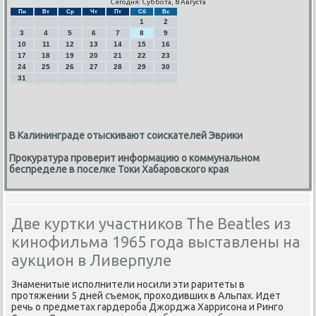
Сегодня: Суббота, 8 Августа
Пн
Вт
Ср
Чт
Пт
Сб
Вс
1
2
3
4
5
6
7
8
9
10
11
12
13
14
15
16
17
18
19
20
21
22
23
24
25
26
27
28
29
30
31
В Калининграде отыскивают соискателей Эврики
Прокуратура проверит информацию о коммунальном
беспределе в поселке Токи Хабаровского края
Две куртки участников The Beatles из
кинофильма 1965 года выставлены на
аукцион в Ливерпуле
Знаменитые исполнители носили эти раритеты в
протяжении 5 дней съемок, проходивших в Альпах. Идет
речь о предметах гардероба Джорджа Харрисона и Ринго