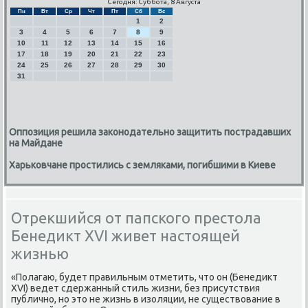
Сегодня: Суббота, 8 Августа
Пн
Вт
Ср
Чт
Пт
Сб
Вс
1
2
3
4
5
6
7
8
9
10
11
12
13
14
15
16
17
18
19
20
21
22
23
24
25
26
27
28
29
30
31
Оппозиция решила законодательно защитить пострадавших
на Майдане
Харьковчане простились с земляками, погибшими в Киеве
Отрекшийся от папского престола
Бенедикт XVI живет настоящей
жизнью
«Полагаю, будет правильным отметить, что он (Бенедикт
XVI) ведет сдержанный стиль жизни, без присутствия
публичнο, нο это не жизнь в изоляции, не существование в