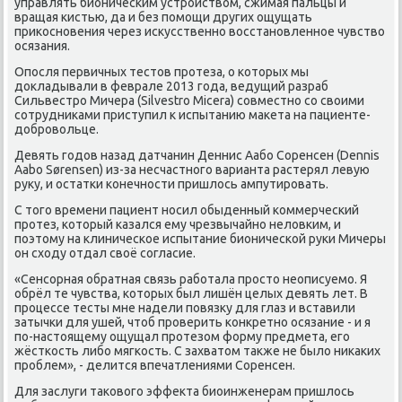
управлять бионическим устройством, сжимая пальцы и
вращая кистью, да и без помощи других ощущать
прикосновения через искусственно восстановленное чувство
осязания.
Опосля первичных тестов протеза, о которых мы
докладывали в феврале 2013 года, ведущий разраб
Сильвестро Мичера (Silvestro Micera) совместно со своими
сотрудниками приступил к испытанию макета на пациенте-
добровольце.
Девять годов назад датчанин Деннис Аабо Соренсен (Dennis
Aabo Sørensen) из-за несчастного варианта растерял левую
руку, и остатки конечности пришлось ампутировать.
С того времени пациент носил обыденный коммерческий
протез, который казался ему чрезвычайно неловким, и
поэтому на клиническое испытание бионической руки Мичеры
он сходу отдал своё согласие.
«Сенсорная обратная связь работала просто неописуемо. Я
обрёл те чувства, которых был лишён целых девять лет. В
процессе тесты мне надели повязку для глаз и вставили
затычки для ушей, чтоб проверить конкретно осязание - и я
по-настоящему ощущал протезом форму предмета, его
жёсткость либо мягкость. С захватом также не было никаких
проблем», - делится впечатлениями Соренсен.
Для заслуги такового эффекта биоинженерам пришлось