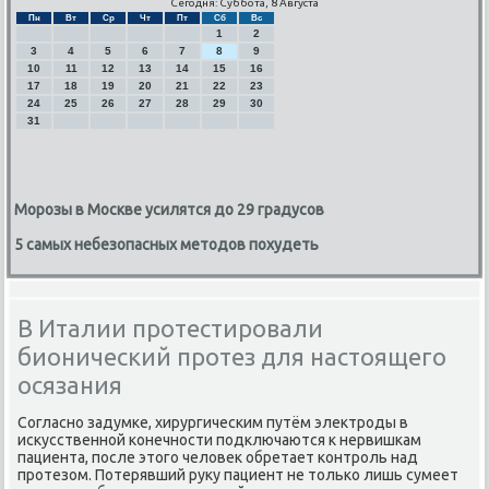
Сегодня: Суббота, 8 Августа
Пн
Вт
Ср
Чт
Пт
Сб
Вс
1
2
3
4
5
6
7
8
9
10
11
12
13
14
15
16
17
18
19
20
21
22
23
24
25
26
27
28
29
30
31
Морозы в Москве усилятся до 29 градусов
5 самых небезопасных методов похудеть
В Италии протестировали
бионический протез для настоящего
осязания
Согласно задумке, хирургическим путём электроды в
искусственной конечности подключаются к нервишкам
пациента, после этого человек обретает контроль над
протезом. Потерявший руку пациент не только лишь сумеет