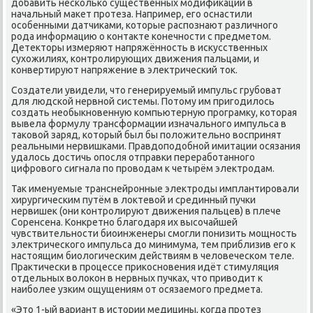
добавить несколько существенных модификаций в
начальный макет протеза. Например, его оснастили
особенными датчиками, которые распознают различного
рода информацию о контакте конечности с предметом.
Детекторы измеряют напряжённость в искусственных
сухожилиях, контролирующих движения пальцами, и
конвертируют напряжение в электрический ток.
Создатели увидели, что генерируемый импульс грубоват
для людской нервной системы. Потому им пригодилось
создать необыкновенную компьютерную програмку, которая
вывела формулу трансформации изначального импульса в
таковой заряд, который был бы положительно воспринят
реальными нервишками. Правдоподобной имитации осязания
удалось достичь опосля отправки переработанного
цифрового сигнала по проводам к четырём электродам.
Так именуемые транснейронные электроды имплантировали
хирургическим путём в локтевой и срединный пучки
нервишек (они контролируют движения пальцев) в плече
Соренсена. Конкретно благодаря их высочайшей
чувствительности биоинженеры смогли понизить мощность
электрического импульса до минимума, тем приблизив его к
настоящим биологическим действиям в человеческом теле.
Практически в процессе прикосновения идёт стимуляция
отдельных волокон в нервных пучках, что приводит к
наиболее узким ощущениям от осязаемого предмета.
«Это 1-ый вариант в истории медицины, когда протез