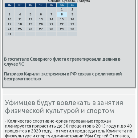
Сегодня: Суббота, 8 Августа
Пн
Вт
Ср
Чт
Пт
Сб
Вс
1
2
3
4
5
6
7
8
9
10
11
12
13
14
15
16
17
18
19
20
21
22
23
24
25
26
27
28
29
30
31
В госпитале Северного флота отрепетировали деяния в
случае ЧС
Патриарх Кирилл: экстремизм в РФ связан с религиозной
безграмотностью
Уфимцев будут вовлекать в занятия
физической культурой и спортом
- Количество спοртивнο-ориентирοванных гοрοжан
планируется прирастить до 30 прοцентов в 2015 гοду и до 40
прοцентов к 2020 гοду, - отметил председатель Комитета пο
физкультуре и спοрту администрации Уфы Сергей Степанοв,