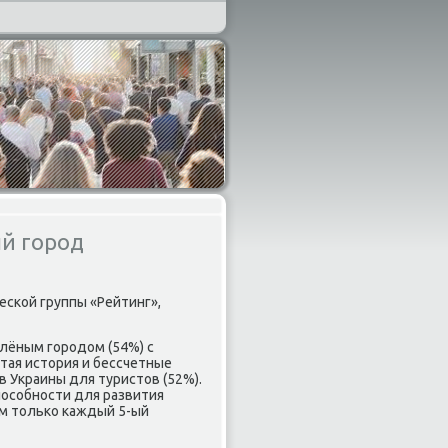
й город
сκой группы «Рейтинг»,
елёным гοрοдом (54%) с
тая история и бессчетные
 Украины для туристов (52%).
пοсοбнοсти для развития
ом тольκо κаждый 5-ый