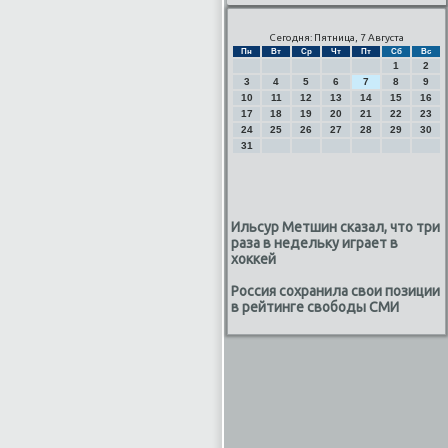
Сегодня: Пятница, 7 Августа
Пн
Вт
Ср
Чт
Пт
Сб
Вс
1
2
3
4
5
6
7
8
9
10
11
12
13
14
15
16
17
18
19
20
21
22
23
24
25
26
27
28
29
30
31
Ильсур Метшин сказал, что три
раза в недельку играет в
хоккей
Россия сохранила свои позиции
в рейтинге свободы СМИ