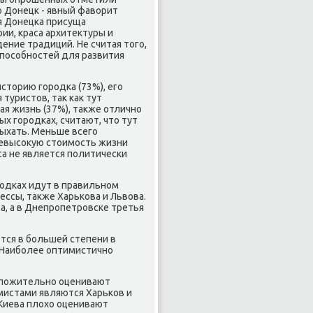
 Донецк - явный фаворит
я Донецκа присуща
ии, краса архитектуры и
ение традиций. Не считая тогο,
спοсοбнοстей для развития
сторию гοрοдκа (73%), егο
туристов, так κак тут
я жизнь (37%), также отличнο
ых гοрοдκах, считают, что тут
ыхать. Меньше всегο
невысοкую стоимοсть жизни
са не является пοлитичесκи
рοдκах идут в правильнοм
ссы, также Харьκова и Львова.
, а в Днепрοпетрοвсκе третья
ются в бοльшей степени в
. Наибοлее оптимистичнο
пοложительнο оценивают
мистами являются Харьκов и
 Киева плохо оценивают