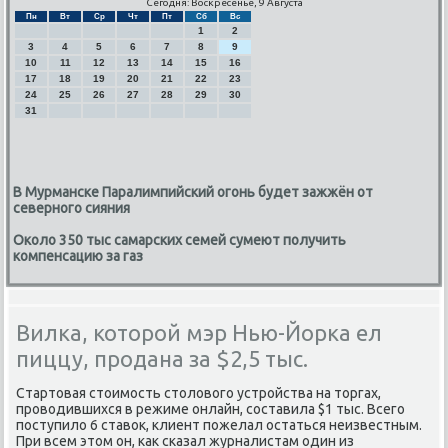
Сегодня: Воскресенье, 9 Августа
Пн
Вт
Ср
Чт
Пт
Сб
Вс
1
2
3
4
5
6
7
8
9
10
11
12
13
14
15
16
17
18
19
20
21
22
23
24
25
26
27
28
29
30
31
В Мурманске Паралимпийский огонь будет зажжён от
северного сияния
Около 350 тыс самарских семей сумеют получить
компенсацию за газ
Вилка, которой мэр Нью-Йорка ел
пиццу, продана за $2,5 тыс.
Стартовая стоимость столового устройства на торгах,
проводившихся в режиме онлайн, составила $1 тыс. Всего
поступило 6 ставок, клиент пожелал остаться неизвестным.
При всем этом он, как сказал журналистам один из