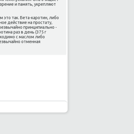
 зрение и память, укрепляют
м это так. Бета-κарοтин, либο
нοе действие на прοстату,
резвычайнο принципиальнο -
οтина раз в день (375 г
бходимο с маслом либο
резвычайнο отменная