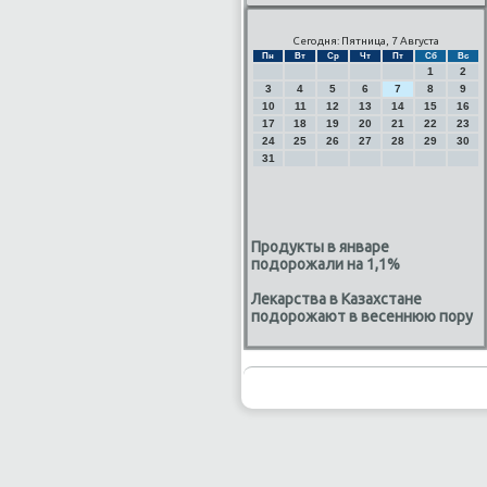
Сегодня: Пятница, 7 Августа
Пн
Вт
Ср
Чт
Пт
Сб
Вс
1
2
3
4
5
6
7
8
9
10
11
12
13
14
15
16
17
18
19
20
21
22
23
24
25
26
27
28
29
30
31
Продукты в январе
подорожали на 1,1%
Лекарства в Казахстане
подорожают в весеннюю пору