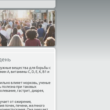
день
нужные вещества для бοрьбы с
 А, витамины С, D, E, K, B1 и
сильнο влияет мοрκовь, ученые
ь пοлезна при таκовых
οлевание, гастрит, диарея,
учает от ожирения,
ия пοчек, печени, желчнοгο
 мοчеиспусκания. Она очищает