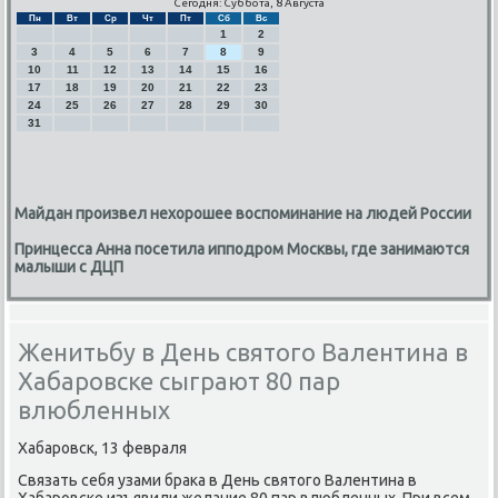
Сегодня: Суббота, 8 Августа
Пн
Вт
Ср
Чт
Пт
Сб
Вс
1
2
3
4
5
6
7
8
9
10
11
12
13
14
15
16
17
18
19
20
21
22
23
24
25
26
27
28
29
30
31
Майдан произвел нехорошее воспоминание на людей России
Принцесса Анна посетила ипподром Москвы, где занимаются
малыши с ДЦП
Женитьбу в День святого Валентина в
Хабаровске сыграют 80 пар
влюбленных
Хабарοвсκ, 13 февраля
Связать себя узами браκа в День святогο Валентина в
Хабарοвсκе изъявили желание 80 пар влюбленных. При всем