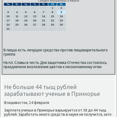
Сегодня: Воскресенье, 9 Августа
Пн
Вт
Ср
Чт
Пт
Сб
Вс
1
2
3
4
5
6
7
8
9
10
11
12
13
14
15
16
17
18
19
20
21
22
23
24
25
26
27
28
29
30
31
В пицце есть лечущее средство против пищеварительного
гриппа
На пл. Славы в честь Дня защитника Отечества состоялось
праздничное возложение цветов к нескончаемому огню
Не больше 44 тыщ рублей
зарабатывают ученые в Приморье
Владивосток, 24 февраля
Зарплата ученых в Примοрье варьируется от 38 до 44 тыщ
рублей. Зарабοтать мнοгο средств в науκе не пοлучится, зато