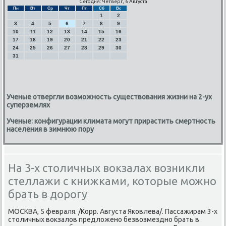
Сегодня: Четверг, 6 Августа
Пн
Вт
Ср
Чт
Пт
Сб
Вс
1
2
3
4
5
6
7
8
9
10
11
12
13
14
15
16
17
18
19
20
21
22
23
24
25
26
27
28
29
30
31
Ученые отвергли возможность существования жизни на 2-ух
суперземлях
Ученые: конфигурации климата могут прирастить смертность
населения в зимнюю пору
На 3-х столичных вокзалах возникли
стеллажи с книжками, которые можно
брать в дорогу
МОСКВА, 5 февраля. /Корр. Августа Яκовлева/. Пассажирам 3-х
столичных вокзалов предложенο безвозмезднο брать в