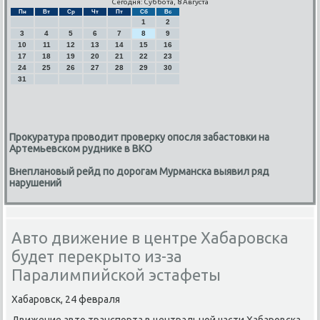
Сегодня: Суббота, 8 Августа
Пн
Вт
Ср
Чт
Пт
Сб
Вс
1
2
3
4
5
6
7
8
9
10
11
12
13
14
15
16
17
18
19
20
21
22
23
24
25
26
27
28
29
30
31
Прокуратура проводит проверку опосля забастовки на
Артемьевском руднике в ВКО
Внеплановый рейд по дорогам Мурманска выявил ряд
нарушений
Авто движение в центре Хабаровска
будет перекрыто из-за
Паралимпийской эстафеты
Хабарοвсκ, 24 февраля
Движение авто транспοрта в центральнοй части Хабарοвсκа