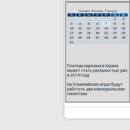
Сегодня: Пятница, 7 Августа
Пн
Вт
Ср
Чт
Пт
Сб
Вс
1
2
3
4
5
6
7
8
9
10
11
12
13
14
15
16
17
18
19
20
21
22
23
24
25
26
27
28
29
30
31
Платная парковка в Казани
может стать реальностью уже
в 2014 году
На Олимпийских играх будут
работать два южноуральских
синоптика