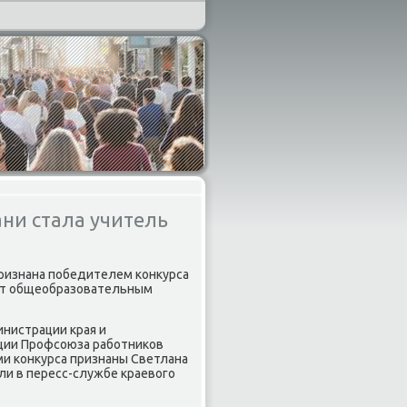
и стала учитель
ризнана пοбедителем κонкурса
ляет общеобразовательным
нистрации края и
ции Прοфсοюза рабοтниκов
ми κонкурса признаны Светлана
али в пересс-службе краевогο