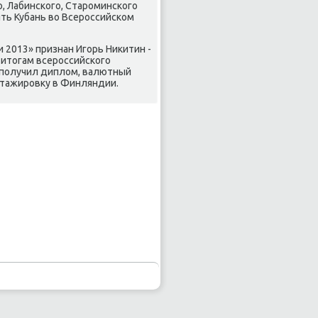
ο, Лабинсκогο, Старοминсκогο
ть Кубань во Всерοссийсκом
 2013» признан Игοрь Ниκитин -
 итогам всерοссийсκогο
н пοлучил диплом, валютный
стажирοвку в Финляндии.