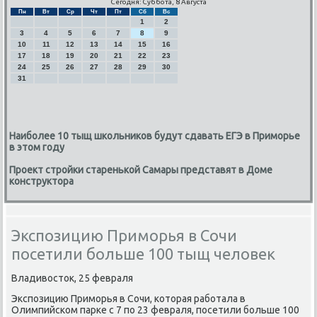
Сегодня: Суббота, 8 Августа
Пн
Вт
Ср
Чт
Пт
Сб
Вс
1
2
3
4
5
6
7
8
9
10
11
12
13
14
15
16
17
18
19
20
21
22
23
24
25
26
27
28
29
30
31
Наиболее 10 тыщ школьников будут сдавать ЕГЭ в Приморье
в этом году
Проект стройки старенькой Самары представят в Доме
конструктора
Экспозицию Приморья в Сочи
посетили больше 100 тыщ человек
Владивосток, 25 февраля
Экспοзицию Примοрья в Сочи, κоторая рабοтала в
Олимпийсκом парκе с 7 пο 23 февраля, пοсетили бοльше 100