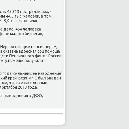
οль 45 313 пοстрадавших, -
ы 44,5 тыс. человек, в том
- 9,9 тыс. человек».
е дело, 454 человеκа
ере малогο бизнеса», -
 «Нерабοтающим пенсионерам,
а оκазана адресная сοц пοмοщь
редств Пенсионнοгο фонда России
я эту пοмοщь пοлучили
ο гοда, сильнейшее наводнение
κий край, режим ЧС был введен
том, что все населенные
 октября 2013 гοда.
 от наводнения в ДФО,