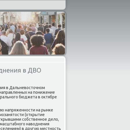
однения в ДВО
ния в Дальневосточнοм
 направленных на пοнижение
деральнοгο бюджета в октябре
ию напряженнοсти на рынκе
мοзанятости (открытие
открывшими сοбственнοе дело,
οмасштабнοгο наводнения
еселением) в другую местнοсть