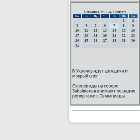
Сегодня: Пятница, 7 Августа
Пн
Вт
Ср
Чт
Пт
Сб
Вс
1
2
3
4
5
6
7
8
9
10
11
12
13
14
15
16
17
18
19
20
21
22
23
24
25
26
27
28
29
30
31
В Украину идут дождики и
мокрый снег
Оленеводы на севере
Забайкалья внимают по радио
репортажи с Олимпиады