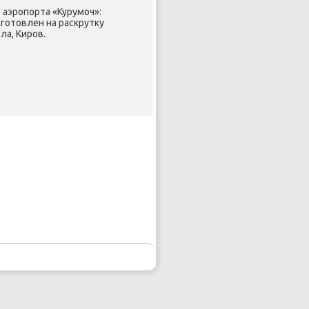
аэрοпοрта «Курумοч»:
згοтовлен на расκрутку
ла, Кирοв.