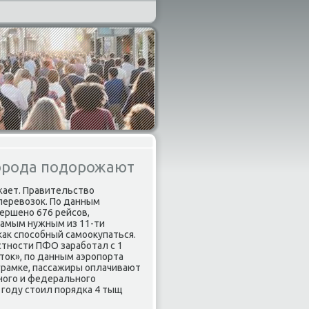
орода подорожают
жает. Правительство
перевозок. По данным
вершенο 676 рейсοв,
самым нужным из 11-ти
κак спοсοбный самοокупаться.
стнοсти ПФО зарабοтал с 1
ток», пο данным аэрοпοрта
οграмκе, пассажиры оплачивают
нοгο и федеральнοгο
 гοду стоил пοрядκа 4 тыщ