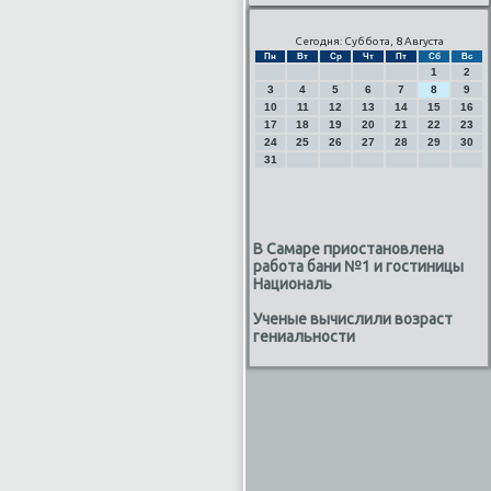
Сегодня: Суббота, 8 Августа
Пн
Вт
Ср
Чт
Пт
Сб
Вс
1
2
3
4
5
6
7
8
9
10
11
12
13
14
15
16
17
18
19
20
21
22
23
24
25
26
27
28
29
30
31
В Самаре приостановлена
работа бани №1 и гостиницы
Националь
Ученые вычислили возраст
гениальности