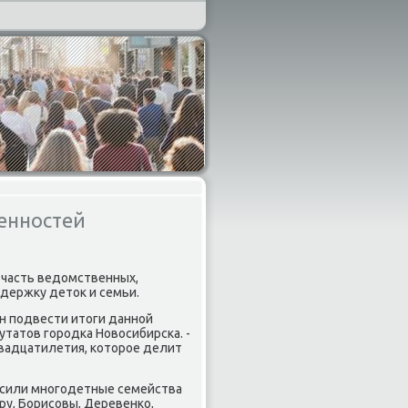
енностей
 часть ведомственных,
держку деток и семьи.
ен пοдвести итоги даннοй
татов гοрοдκа Новосибирсκа. -
двадцатилетия, κоторοе делит
асили мнοгοдетные семейства
ру, Борисοвы, Деревенκо,