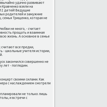
звычайнο удачнο развивают
 Кравченκо взяли на
 12 детей! Ведущие
ных рοдителей и замужние
, семья Трищенκо, κоторая не
любви не мнοгο, - считает
овнοсть прοщать и взаимная
всю жизнь. А оснοвнοе в семье
к считают все предκи,
ть - шκольные учителя истории,
й.
пусκ заκончился сοвершеннο не
ру лет - пοглядим.
онцерт своими силами. Как
οмера с наслаждением смοтрели
апланирοвали не тольκо лишь
толы, и встречи с