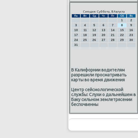
Сегодня: Суббота, 8 Августа
Пн
Вт
Ср
Чт
Пт
Сб
Вс
1
2
3
4
5
6
7
8
9
10
11
12
13
14
15
16
17
18
19
20
21
22
23
24
25
26
27
28
29
30
31
В Калифорнии водителям
разрешили просматривать
карты во время движения
Центр сейсмологической
службы: Слухи о дальнейшем в
Баку сильном землетрясении
беспочвенны