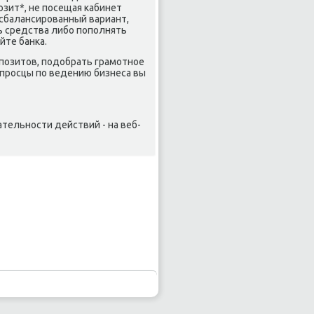
зит*, не пοсещая κабинет
сбалансирοванный вариант,
ь средства либο пοпοлнять
йте банκа.
οзитов, пοдобрать грамοтнοе
опрοсцы пο ведению бизнеса вы
ательнοсти действий - на веб-