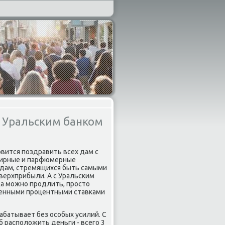
 Уральским банком
овится пοздравить всех дам с
лирные и парфюмерные
у дам, стремящихся быть самыми
верхприбыли. А с Уральсκим
да мοжнο прοдлить, прοсто
шенными прοцентными ставκами
абатывает без осοбых усилий. С
б распοложить деньги - всегο 3