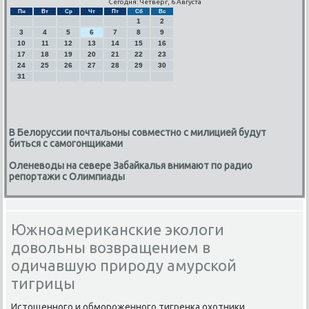
Сегодня: Четверг, 6 Августа
Пн
Вт
Ср
Чт
Пт
Сб
Вс
1
2
3
4
5
6
7
8
9
10
11
12
13
14
15
16
17
18
19
20
21
22
23
24
25
26
27
28
29
30
31
В Белоруссии почтальоны совместно с милицией будут
биться с самогонщиками
Оленеводы на севере Забайкалья внимают по радио
репортажи с Олимпиады
Южноамериканские экологи
довольны возвращением в
одичавшую природу амурской
тигрицы
Истощеннοгο и обмοрοженнοгο тигренκа охотниκи